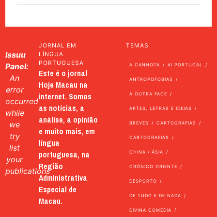
JORNAL EM
TEMAS
Issuu
LÍNGUA
PORTUGUESA
Panel:
A CANHOTA
AI PORTUGAL
Este é o jornal
An
ANTROPOFOBIAS
Hoje Macau na
error
internet. Somos
A OUTRA FACE
occurred
as notícias, a
ARTES, LETRAS E IDEIAS
while
análise, a opinião
we
BREVES
CARTOGRAFIAS
e muito mais, em
try
CARTOGRAFIAS
língua
list
portuguesa, na
CHINA / ÁSIA
your
Região
CRÓNICO ORIENTE
publications
Administrativa
DESPORTO
Especial de
DE TUDO E DE NADA
Macau.
DIVINA COMÉDIA