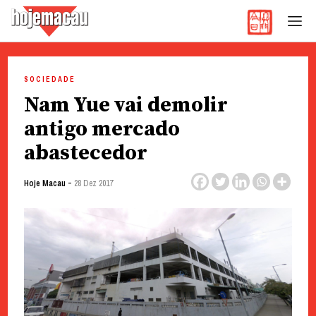
Hoje Macau
Jornal em Língua Portuguesa
Skip
to
SOCIEDADE
content
Nam Yue vai demolir
antigo mercado
abastecedor
-
Hoje Macau
28 Dez 2017