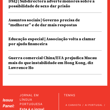
DSEJ | Subdirectora adverte menores sobre a
possibilidade de sexo dar prisão
Assuntos sociais | Governo precisa de
“melhorar” e de dar mais respostas
Educação especial | Associação volta a clamar
por ajuda financeira
Guerra comercial China/EUA prejudica Macau
mais do que instabilidade em Hong Kong, diz
Lawrence Ho
JORNAL EM
TEMAS
Issuu
LÍNGUA
PORTUGUESA
Panel:
A CANHOTA
AI PORTUGAL
Este é o jornal