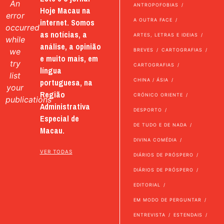
An
ANTROPOFOBIAS
Hoje Macau na
error
internet. Somos
A OUTRA FACE
occurred
as notícias, a
ARTES, LETRAS E IDEIAS
while
análise, a opinião
we
BREVES
CARTOGRAFIAS
e muito mais, em
try
CARTOGRAFIAS
língua
list
portuguesa, na
CHINA / ÁSIA
your
Região
CRÓNICO ORIENTE
publications
Administrativa
DESPORTO
Especial de
DE TUDO E DE NADA
Macau.
DIVINA COMÉDIA
VER TODAS
DIÁRIOS DE PRÓSPERO
DIÁRIOS DE PRÓSPERO
EDITORIAL
EM MODO DE PERGUNTAR
ENTREVISTA
ESTENDAIS