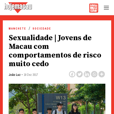
Hoje Macau
Jornal em Língua Portuguesa
Skip
to
MANCHETE
SOCIEDADE
content
Sexualidade | Jovens de
Macau com
comportamentos de risco
muito cedo
-
João Luz
19 Dez 2017