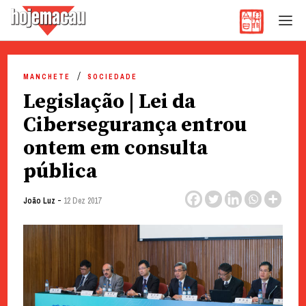
Hoje Macau
Jornal em Língua Portuguesa
Skip
to
MANCHETE
SOCIEDADE
content
Legislação | Lei da
Cibersegurança entrou
ontem em consulta
pública
-
João Luz
12 Dez 2017