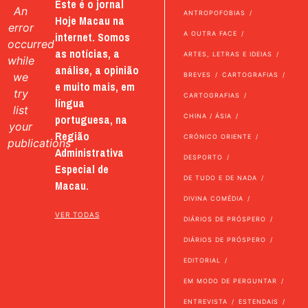
Este é o jornal
An
ANTROPOFOBIAS
Hoje Macau na
error
internet. Somos
A OUTRA FACE
occurred
as notícias, a
ARTES, LETRAS E IDEIAS
while
análise, a opinião
we
BREVES
CARTOGRAFIAS
e muito mais, em
try
CARTOGRAFIAS
língua
list
portuguesa, na
CHINA / ÁSIA
your
Região
CRÓNICO ORIENTE
publications
Administrativa
DESPORTO
Especial de
DE TUDO E DE NADA
Macau.
DIVINA COMÉDIA
VER TODAS
DIÁRIOS DE PRÓSPERO
DIÁRIOS DE PRÓSPERO
EDITORIAL
EM MODO DE PERGUNTAR
ENTREVISTA
ESTENDAIS