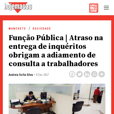
Hoje Macau
Jornal em Língua Portuguesa
Skip
to
MANCHETE
SOCIEDADE
content
Função Pública | Atraso na
entrega de inquéritos
obrigam a adiamento de
consulta a trabalhadores
-
Andreia Sofia Silva
5 Dez 2017