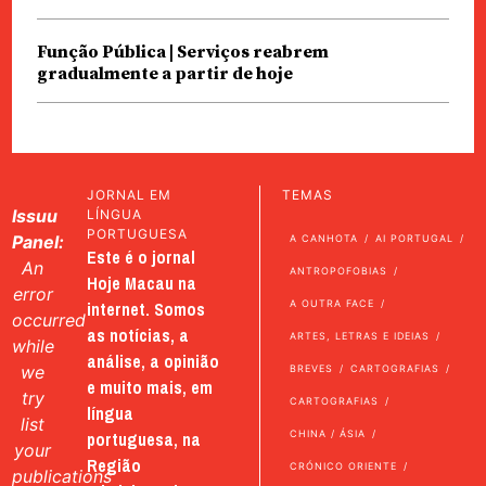
Função Pública | Serviços reabrem
gradualmente a partir de hoje
JORNAL EM
TEMAS
Issuu
LÍNGUA
PORTUGUESA
Panel:
A CANHOTA
AI PORTUGAL
Este é o jornal
An
ANTROPOFOBIAS
Hoje Macau na
error
internet. Somos
A OUTRA FACE
occurred
as notícias, a
ARTES, LETRAS E IDEIAS
while
análise, a opinião
we
BREVES
CARTOGRAFIAS
e muito mais, em
try
CARTOGRAFIAS
língua
list
portuguesa, na
CHINA / ÁSIA
your
Região
CRÓNICO ORIENTE
publications