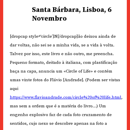
Santa Bárbara, Lisboa, 6
Novembro
[dropcap style≠‘circle’]N[/dropcap]ão deixou ainda de
dar voltas, não sei se a minha vida, se a vida à volta.
Talvez por isso, este livro e não outro, me preencha.
Pequeno formato, deitado à italiana, com plastificação
baça na capa, anuncia um «Circle of Life» e contém
umas vinte fotos do Flávio [Andrade]. (Podem ser vistas
aqui
https://www.flavioandrade.com/circle%20of%20life.html
,
mas sem a ordem que é a matéria do livro…) Um
engenho explosivo faz de cada foto cruzamento de
sentidos, cujo nexo se descobre apenas na foto a