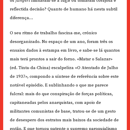
os
jumpers
limitaram-se a fugir ou tomaram corajosa e
reflectida decisão? Quanto de humano há nesta subtil
diferença…
O seu ritmo de trabalho fascina-me, crónico
desorganizado. No espaço de um ano, foram três os
ensaios dados à estampa em livro, e sabe-se lá quantos
mais terá prontos a sair do forno. «Matar o Salazar»
(ed. Tinta-da-China) escalpeliza «O Atentado de Julho
de 1937», compondo a síntese de referência sobre este
notável episódio. E sublinhando o que me parece
fulcral: mais do que conspiração de forças políticas,
capitaneadas pelos anarquistas, com apoio de
militantes comunistas de base, tratou-se de um gesto
de desespero dos estratos mais baixos da sociedade de
então. E que tornou patente o supremo paroquialismo