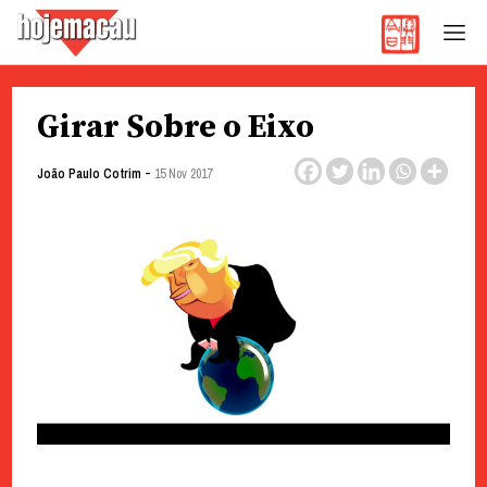
Hoje Macau
Jornal em Língua Portuguesa
Skip
Girar Sobre o Eixo
to
content
-
João Paulo Cotrim
15 Nov 2017