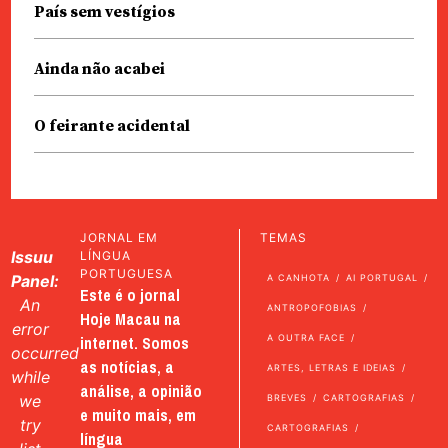
País sem vestígios
Ainda não acabei
O feirante acidental
JORNAL EM
TEMAS
Issuu
LÍNGUA
PORTUGUESA
Panel:
A CANHOTA
AI PORTUGAL
Este é o jornal
An
ANTROPOFOBIAS
Hoje Macau na
error
internet. Somos
A OUTRA FACE
occurred
as notícias, a
ARTES, LETRAS E IDEIAS
while
análise, a opinião
we
BREVES
CARTOGRAFIAS
e muito mais, em
try
CARTOGRAFIAS
língua