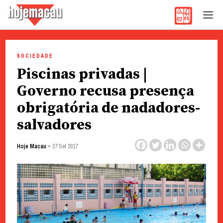
Hoje Macau
Jornal em Língua Portuguesa
Skip
to
SOCIEDADE
content
Piscinas privadas |
Governo recusa presença
obrigatória de nadadores-
salvadores
-
Hoje Macau
27 Set 2017