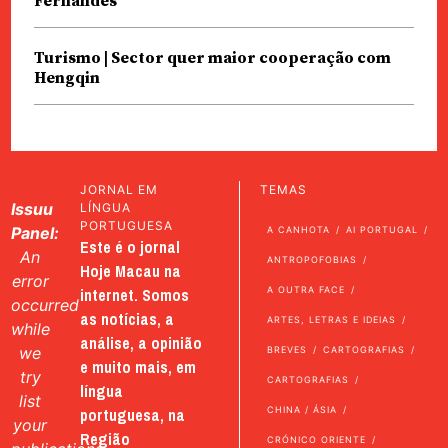
Fernandes
Turismo | Sector quer maior cooperação com
Hengqin
JORNAL EM
TEMAS
Issuu
LÍNGUA
PORTUGUESA
Panel:
A CANHOTA
AI PORTUGAL
Este é o jornal
An
ANTROPOFOBIAS
Hoje Macau na
error
internet. Somos
A OUTRA FACE
occurred
as notícias, a
ARTES, LETRAS E IDEIAS
while
análise, a opinião
we
BREVES
CARTOGRAFIAS
e muito mais, em
try
CARTOGRAFIAS
língua
list
portuguesa, na
CHINA / ÁSIA
your
Região
CRÓNICO ORIENTE