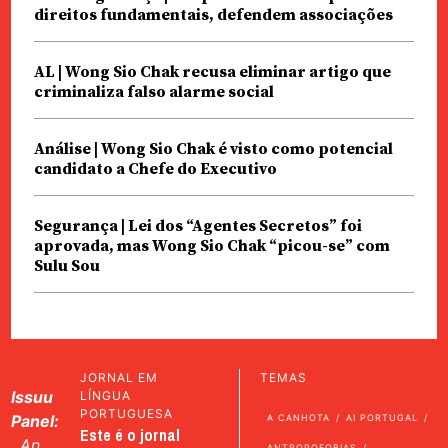
direitos fundamentais, defendem associações
AL | Wong Sio Chak recusa eliminar artigo que
criminaliza falso alarme social
Análise | Wong Sio Chak é visto como potencial
candidato a Chefe do Executivo
Segurança | Lei dos “Agentes Secretos” foi
aprovada, mas Wong Sio Chak “picou-se” com
Sulu Sou
JORNAL EM
TEMAS
Issuu
LÍNGUA
PORTUGUESA
Panel:
A CANHOTA
AI PORTUGAL
Este é o jornal
An
ANTROPOFOBIAS