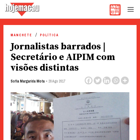
Hoje Macau
Jornal em Língua Portuguesa
Skip
to
MANCHETE
POLÍTICA
content
Jornalistas barrados |
Secretário e AIPIM com
visões distintas
-
Sofia Margarida Mota
28 Ago 2017