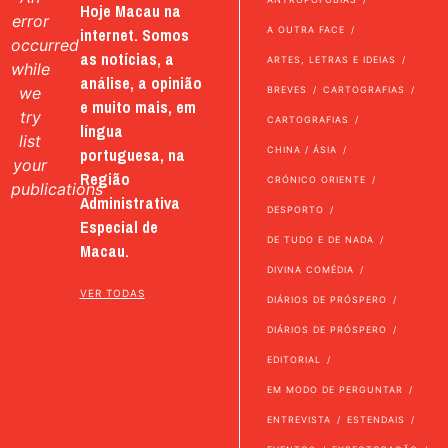
Hoje Macau na
error
internet. Somos
A OUTRA FACE
occurred
as notícias, a
ARTES, LETRAS E IDEIAS
while
análise, a opinião
we
BREVES
CARTOGRAFIAS
e muito mais, em
try
CARTOGRAFIAS
língua
list
portuguesa, na
CHINA / ÁSIA
your
Região
CRÓNICO ORIENTE
publications
Administrativa
DESPORTO
Especial de
DE TUDO E DE NADA
Macau.
DIVINA COMÉDIA
VER TODAS
DIÁRIOS DE PRÓSPERO
DIÁRIOS DE PRÓSPERO
EDITORIAL
EM MODO DE PERGUNTAR
ENTREVISTA
ESTENDAIS