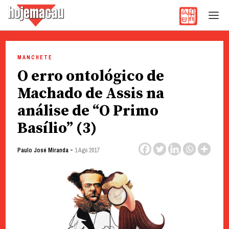
Hoje Macau
Jornal em Língua Portuguesa
Skip
to
MANCHETE
content
O erro ontológico de
Machado de Assis na
análise de “O Primo
Basílio” (3)
-
Paulo José Miranda
1 Ago 2017