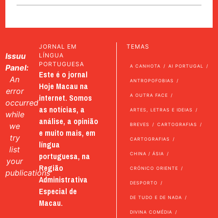
JORNAL EM
TEMAS
Issuu
LÍNGUA
PORTUGUESA
Panel:
A CANHOTA
AI PORTUGAL
Este é o jornal
An
ANTROPOFOBIAS
Hoje Macau na
error
internet. Somos
A OUTRA FACE
occurred
as notícias, a
ARTES, LETRAS E IDEIAS
while
análise, a opinião
we
BREVES
CARTOGRAFIAS
e muito mais, em
try
CARTOGRAFIAS
língua
list
portuguesa, na
CHINA / ÁSIA
your
Região
CRÓNICO ORIENTE
publications
Administrativa
DESPORTO
Especial de
DE TUDO E DE NADA
Macau.
DIVINA COMÉDIA