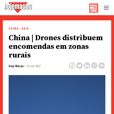
Hoje Macau
Jornal em Língua Portuguesa
Skip
to
CHINA / ÁSIA
content
China | Drones distribuem
encomendas em zonas
rurais
-
Hoje Macau
21 Jun 2017