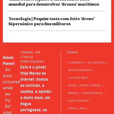
mundial para desenvolver ‘drones’ marítimos
Tecnologia | Pequim testa com êxito ‘drone’
hipersónico para fins militares
JORNAL EM
TEMAS
Issuu
LÍNGUA
PORTUGUESA
Panel:
A CANHOTA
AI PORTUGAL
Este é o jornal
An
ANTROPOFOBIAS
Hoje Macau na
error
internet. Somos
A OUTRA FACE
occurred
as notícias, a
ARTES, LETRAS E IDEIAS
while
análise, a opinião
we
BREVES
CARTOGRAFIAS
e muito mais, em
try
CARTOGRAFIAS
língua
list
portuguesa, na
CHINA / ÁSIA
your