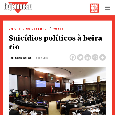
Hoje Macau
Jornal em Língua Portuguesa
Skip
to
UM GRITO NO DESERTO
VOZES
content
Suicídios políticos à beira
rio
-
Paul Chan Wai Chi
9 Jun 2017