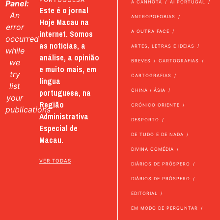
Panel:
A CANHOTA
AI PORTUGAL
Este é o jornal
An
ANTROPOFOBIAS
Hoje Macau na
error
internet. Somos
A OUTRA FACE
occurred
as notícias, a
ARTES, LETRAS E IDEIAS
while
análise, a opinião
we
BREVES
CARTOGRAFIAS
e muito mais, em
try
CARTOGRAFIAS
língua
list
portuguesa, na
CHINA / ÁSIA
your
Região
CRÓNICO ORIENTE
publications
Administrativa
DESPORTO
Especial de
DE TUDO E DE NADA
Macau.
DIVINA COMÉDIA
VER TODAS
DIÁRIOS DE PRÓSPERO
DIÁRIOS DE PRÓSPERO
EDITORIAL
EM MODO DE PERGUNTAR