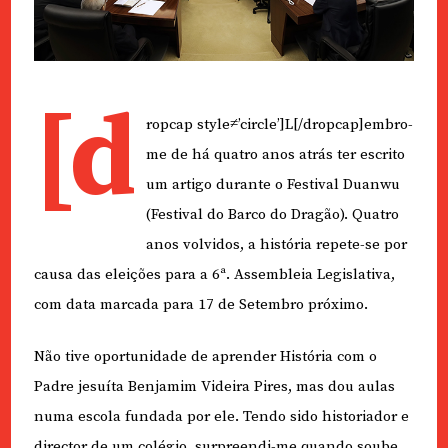
[d
ropcap style≠’circle’]L[/dropcap]embro-
me de há quatro anos atrás ter escrito
um artigo durante o Festival Duanwu
(Festival do Barco do Dragão). Quatro
anos volvidos, a história repete-se por
causa das eleições para a 6ª. Assembleia Legislativa,
com data marcada para 17 de Setembro próximo.
Não tive oportunidade de aprender História com o
Padre jesuíta Benjamim Videira Pires, mas dou aulas
numa escola fundada por ele. Tendo sido historiador e
director de um colégio, surpreendi-me quando soube