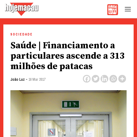
Hoje Macau
Jornal em Língua Portuguesa
Skip
to
SOCIEDADE
content
Saúde | Financiamento a
particulares ascende a 313
milhões de patacas
-
João Luz
16 Mar 2017