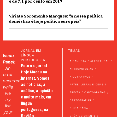
e de 7,1 por cento em 2019
Viriato Soromenho Marques: “A nossa política
doméstica é hoje política europeia”
JORNAL EM
TEMAS
Issuu
LÍNGUA
PORTUGUESA
Panel:
A CANHOTA
AI PORTUGAL
Este é o jornal
An
ANTROPOFOBIAS
Hoje Macau na
error
internet. Somos
A OUTRA FACE
occurred
as notícias, a
ARTES, LETRAS E IDEIAS
while
análise, a opinião
we
BREVES
CARTOGRAFIAS
e muito mais, em
try
CARTOGRAFIAS
língua
list
portuguesa, na
CHINA / ÁSIA
your
Região
CRÓNICO ORIENTE