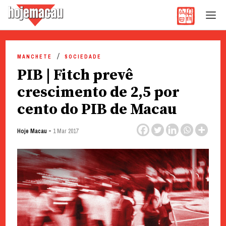
Hoje Macau
Jornal em Língua Portuguesa
Skip
to
MANCHETE
SOCIEDADE
content
PIB | Fitch prevê
crescimento de 2,5 por
cento do PIB de Macau
-
Hoje Macau
1 Mar 2017