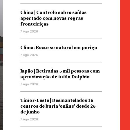
China | Controlo sobre saídas
apertado com novas regras
fronteiriças
7 Ago 2026
Clima: Recurso natural em perigo
7 Ago 2026
Japão | Retiradas 5 mil pessoas com
aproximação de tufão Dolphin
7 Ago 2026
Timor-Leste | Desmantelados 16
centros de burla ‘online’ desde 26
de junho
7 Ago 2026