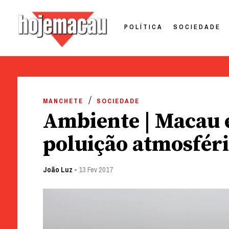
POLÍTICA
SOCIEDADE
Hoje Macau
Jornal em Língua Portuguesa
Skip
to
MANCHETE
SOCIEDADE
content
Ambiente | Macau 
poluição atmosfér
João Luz
-
13 Fev 2017