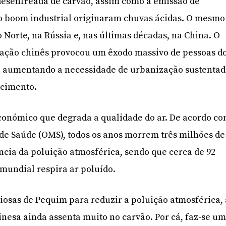
desenfreada de carvão, assim como a emissão de
do boom industrial originaram chuvas ácidas. O mesmo
 Norte, na Rússia e, nas últimas décadas, na China. O
zação chinês provocou um êxodo massivo de pessoas d
, aumentando a necessidade de urbanização sustenta
 cimento.
económico que degrada a qualidade do ar. De acordo c
de Saúde (OMS), todos os anos morrem três milhões de
cia da poluição atmosférica, sendo que cerca de 92
mundial respira ar poluído.
osas de Pequim para reduzir a poluição atmosférica, 
nesa ainda assenta muito no carvão. Por cá, faz-se u