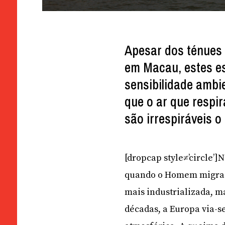
Apesar dos ténues 
em Macau, estes es
sensibilidade ambi
que o ar que respi
são irrespiráveis o
[dropcap style≠’circle’
quando o Homem migra d
mais industrializada, m
décadas, a Europa via-s