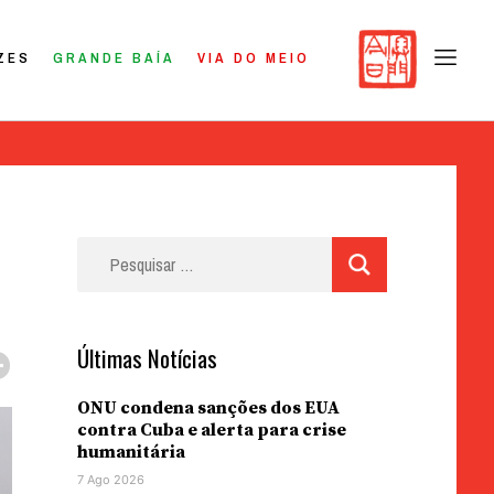
ZES
GRANDE BAÍA
VIA DO MEIO
Pesquisar
por:
Últimas Notícias
ONU condena sanções dos EUA
contra Cuba e alerta para crise
humanitária
7 Ago 2026