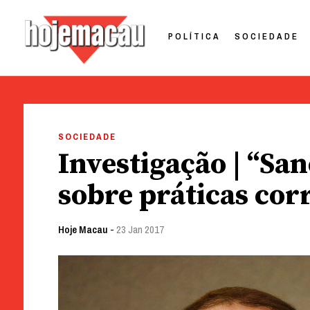
POLÍTICA
SOCIEDADE
Hoje Macau
Jornal em Língua Portuguesa
Skip
to
SOCIEDADE
content
Investigação | “Sa
sobre práticas co
Hoje Macau
-
23 Jan 2017