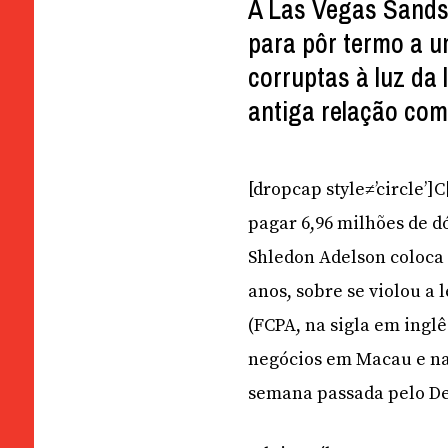
A Las Vegas Sands 
para pôr termo a u
corruptas à luz da
antiga relação co
[dropcap style≠’circle’
pagar 6,96 milhões de d
Shledon Adelson coloca 
anos, sobre se violou a 
(FCPA, na sigla em inglê
negócios em Macau e na
semana passada pelo De