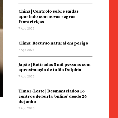
China | Controlo sobre saídas
apertado com novas regras
fronteiriças
7 Ago 2026
Clima: Recurso natural em perigo
7 Ago 2026
Japão | Retiradas 5 mil pessoas com
aproximação de tufão Dolphin
7 Ago 2026
Timor-Leste | Desmantelados 16
centros de burla ‘online’ desde 26
de junho
7 Ago 2026