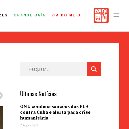
ZES
GRANDE BAÍA
VIA DO MEIO
Pesquisar
por:
Últimas Notícias
ONU condena sanções dos EUA
contra Cuba e alerta para crise
humanitária
7 Ago 2026