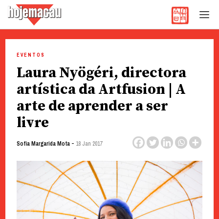
Hoje Macau
Jornal em Língua Portuguesa
Skip
to
EVENTOS
content
Laura Nyögéri, directora
artística da Artfusion | A
arte de aprender a ser
livre
-
Sofia Margarida Mota
18 Jan 2017