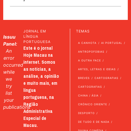
JORNAL EM
TEMAS
Issuu
LÍNGUA
PORTUGUESA
Panel:
A CANHOTA
AI PORTUGAL
Este é o jornal
An
ANTROPOFOBIAS
Hoje Macau na
error
internet. Somos
A OUTRA FACE
occurred
as notícias, a
ARTES, LETRAS E IDEIAS
while
análise, a opinião
we
BREVES
CARTOGRAFIAS
e muito mais, em
try
CARTOGRAFIAS
língua
list
portuguesa, na
CHINA / ÁSIA
your
Região
CRÓNICO ORIENTE
publications
Administrativa
DESPORTO
Especial de
DE TUDO E DE NADA
Macau.
DIVINA COMÉDIA