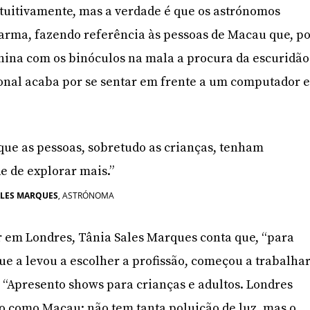
ntuitivamente, mas a verdade é que os astrónomos
rma, fazendo referência às pessoas de Macau que, p
China com os binóculos na mala a procura da escuridão
onal acaba por se sentar em frente a um computador 
que as pessoas, sobretudo as crianças, tenham
e de explorar mais.”
SALES MARQUES
, ASTRÓNOMA
r em Londres, Tânia Sales Marques conta que, “para
e a levou a escolher a profissão, começou a trabalha
. “Apresento shows para crianças e adultos. Londres
 como Macau: não tem tanta poluição de luz, mas o