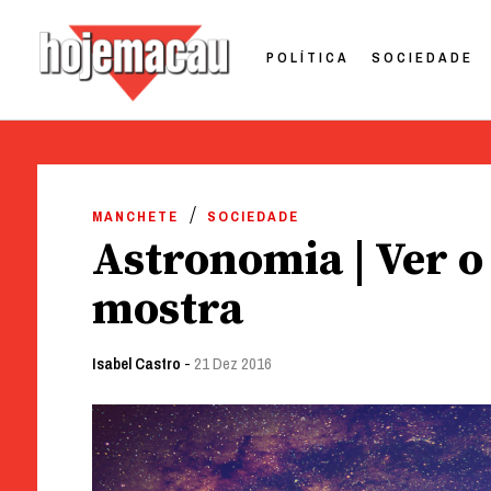
POLÍTICA
SOCIEDADE
Hoje Macau
Jornal em Língua Portuguesa
Skip
to
MANCHETE
SOCIEDADE
content
Astronomia | Ver o
mostra
Isabel Castro
-
21 Dez 2016