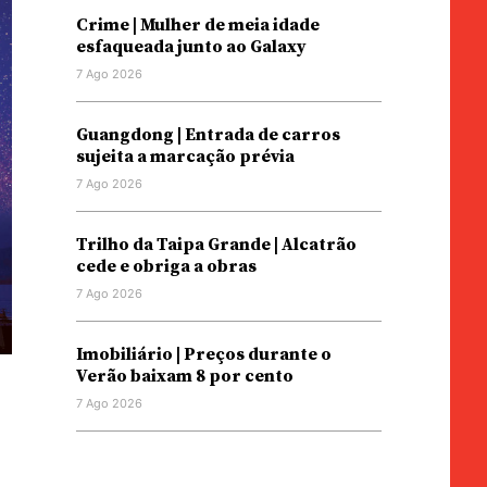
Crime | Mulher de meia idade
esfaqueada junto ao Galaxy
7 Ago 2026
Guangdong | Entrada de carros
sujeita a marcação prévia
7 Ago 2026
Trilho da Taipa Grande | Alcatrão
cede e obriga a obras
7 Ago 2026
Imobiliário | Preços durante o
Verão baixam 8 por cento
7 Ago 2026