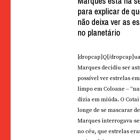
Marques está na s
para explicar de que
não deixa ver as es
no planetário
[dropcap]Q[/dropcap]ua
Marques decidiu ser astr
possível ver estrelas e
limpo em Coloane – “na
dizia em miúda. O Cotai
longe de se mascarar de 
Marques interrogava-se 
no céu, que estrelas er