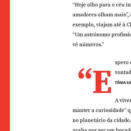
“Hoje olho para o céu i
amadores olham mais”, a
exemplo, viajam até à 
“Um astrónomo profissi
vê números.”
spero 
“E
vontad
TÂNIA 
A vive
manter a curiosidade” qu
no planetário da cidade
acaba por ser um bocado