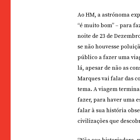
Ao HM, a astrónoma expl
“é muito bom” – para fa
noite de 23 de Dezembro.
se não houvesse poluiça
público a fazer uma via
lá, apesar de não as co
Marques vai falar das co
tema. A viagem termina 
fazer, para haver uma es
falar à sua história obs
civilizações que desco