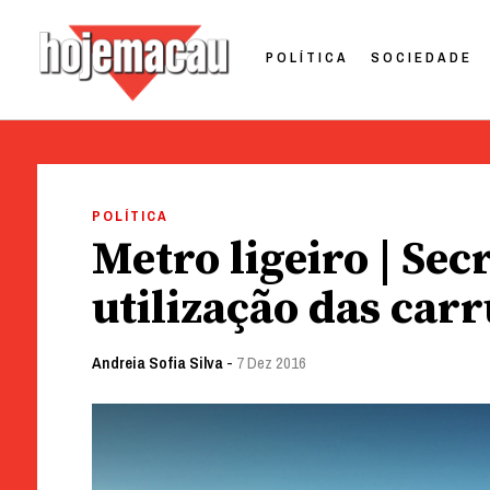
POLÍTICA
SOCIEDADE
Hoje Macau
Jornal em Língua Portuguesa
Skip
to
POLÍTICA
content
Metro ligeiro | Sec
utilização das car
Andreia Sofia Silva
-
7 Dez 2016