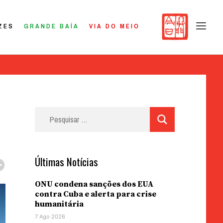
ZES
GRANDE BAÍA
VIA DO MEIO
Pesquisar
por:
Últimas Notícias
ONU condena sanções dos EUA
contra Cuba e alerta para crise
humanitária
7 Ago 2026