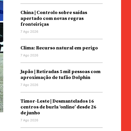
China | Controlo sobre saídas
apertado com novas regras
fronteiriças
7 Ago 2026
Clima: Recurso natural em perigo
7 Ago 2026
Japão | Retiradas 5 mil pessoas com
aproximação de tufão Dolphin
7 Ago 2026
Timor-Leste | Desmantelados 16
centros de burla ‘online’ desde 26
de junho
7 Ago 2026