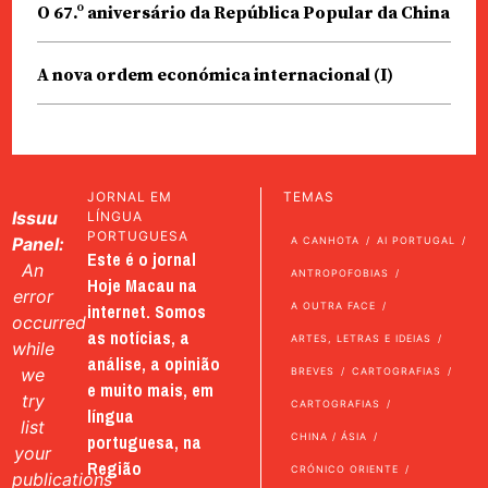
O 67.º aniversário da República Popular da China
A nova ordem económica internacional (I)
JORNAL EM
TEMAS
Issuu
LÍNGUA
PORTUGUESA
Panel:
A CANHOTA
AI PORTUGAL
Este é o jornal
An
ANTROPOFOBIAS
Hoje Macau na
error
internet. Somos
A OUTRA FACE
occurred
as notícias, a
ARTES, LETRAS E IDEIAS
while
análise, a opinião
we
BREVES
CARTOGRAFIAS
e muito mais, em
try
CARTOGRAFIAS
língua
list
portuguesa, na
CHINA / ÁSIA
your
Região
CRÓNICO ORIENTE
publications