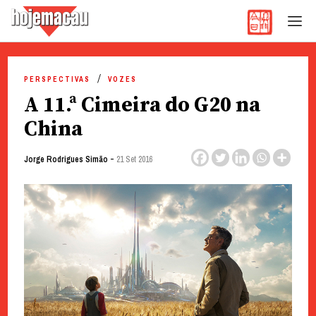
Hoje Macau
Jornal em Língua Portuguesa
Skip
to
PERSPECTIVAS
VOZES
content
A 11.ª Cimeira do G20 na
China
-
Jorge Rodrigues Simão
21 Set 2016