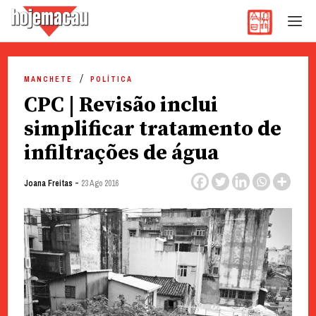
Hoje Macau
Jornal em Língua Portuguesa
Skip
to
MANCHETE
POLÍTICA
content
CPC | Revisão inclui
simplificar tratamento de
infiltrações de água
-
Joana Freitas
23 Ago 2016