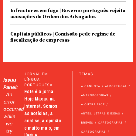
Infractores em fuga | Governo português rejeita
acusações da Ordem dos Advogados
Capitais públicos | Comissão pede regime de
fiscalização de empresas
JORNAL EM
TEMAS
Issuu
LÍNGUA
PORTUGUESA
Panel:
A CANHOTA
AI PORTUGAL
Este é o jornal
An
ANTROPOFOBIAS
Hoje Macau na
error
internet. Somos
A OUTRA FACE
occurred
as notícias, a
ARTES, LETRAS E IDEIAS
while
análise, a opinião
we
BREVES
CARTOGRAFIAS
e muito mais, em
try
CARTOGRAFIAS
língua