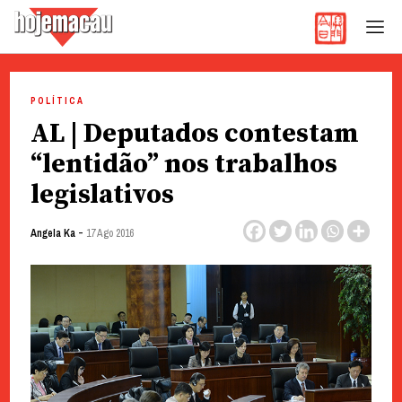
Hoje Macau
Jornal em Língua Portuguesa
Skip
to
POLÍTICA
content
AL | Deputados contestam
“lentidão” nos trabalhos
legislativos
-
Angela Ka
17 Ago 2016