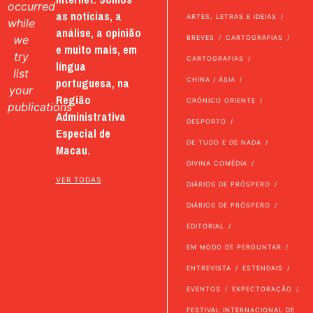
occurred
as notícias, a
ARTES, LETRAS E IDEIAS
while
análise, a opinião
we
BREVES
CARTOGRAFIAS
e muito mais, em
try
CARTOGRAFIAS
língua
list
portuguesa, na
CHINA / ÁSIA
your
Região
CRÓNICO ORIENTE
publications
Administrativa
DESPORTO
Especial de
DE TUDO E DE NADA
Macau.
DIVINA COMÉDIA
VER TODAS
DIÁRIOS DE PRÓSPERO
DIÁRIOS DE PRÓSPERO
EDITORIAL
EM MODO DE PERGUNTAR
ENTREVISTA
ESTENDAIS
EVENTOS
EXPECTORAÇÃO
FESTIVAL INTERNACIONAL DE