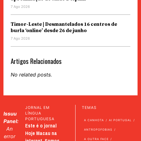
7 Ago 2026
Timor-Leste | Desmantelados 16 centros de
burla ‘online’ desde 26 de junho
7 Ago 2026
Artigos Relacionados
No related posts.
JORNAL EM
TEMAS
Issuu
LÍNGUA
PORTUGUESA
Panel:
A CANHOTA
AI PORTUGAL
Este é o jornal
An
ANTROPOFOBIAS
Hoje Macau na
error
internet. Somos
A OUTRA FACE