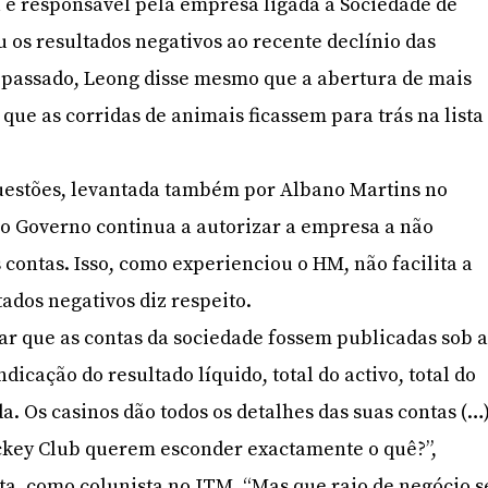
 e responsável pela empresa ligada à Sociedade de
u os resultados negativos ao recente declínio das
o passado, Leong disse mesmo que a abertura de mais
a que as corridas de animais ficassem para trás na lista
estões, levantada também por Albano Martins no
e o Governo continua a autorizar a empresa a não
 contas. Isso, como experienciou o HM, não facilita a
tados negativos diz respeito.
ar que as contas da sociedade fossem publicadas sob 
dicação do resultado líquido, total do activo, total do
da. Os casinos dão todos os detalhes das suas contas (…
ckey Club querem esconder exactamente o quê?”,
a, como colunista no JTM. “Mas que raio de negócio s