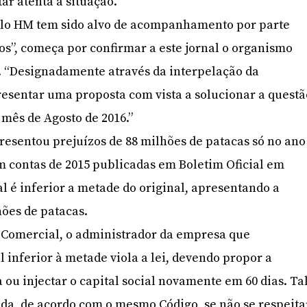
tar atenta à situação.
elo HM tem sido alvo de acompanhamento por parte
ços”, começa por confirmar a este jornal o organismo
. “Designadamente através da interpelação da
esentar uma proposta com vista a solucionar a questã
 mês de Agosto de 2016.”
esentou prejuízos de 88 milhões de patacas só no ano
m contas de 2015 publicadas em Boletim Oficial em
ial é inferior a metade do original, apresentando a
ões de patacas.
 Comercial, o administrador da empresa que
l inferior à metade viola a lei, devendo propor a
 ou injectar o capital social novamente em 60 dias. Ta
da, de acordo com o mesmo Código, se não se respeita