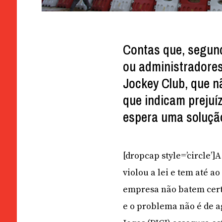
Contas que, segund
ou administradores
Jockey Club, que 
que indicam prejuí
espera uma solução
[dropcap style=’circle
violou a lei e tem até a
empresa não batem cert
e o problema não é de a