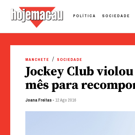
POLÍTICA
SOCIEDADE
Hoje Macau
Jornal em Língua Portuguesa
Skip
to
MANCHETE
SOCIEDADE
content
Jockey Club violou a
mês para recompor
Joana Freitas
-
12 Ago 2016