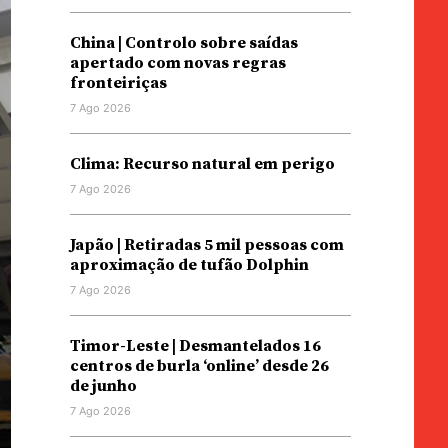
China | Controlo sobre saídas
apertado com novas regras
fronteiriças
7 Ago 2026
Clima: Recurso natural em perigo
7 Ago 2026
Japão | Retiradas 5 mil pessoas com
aproximação de tufão Dolphin
7 Ago 2026
Timor-Leste | Desmantelados 16
centros de burla ‘online’ desde 26
de junho
7 Ago 2026