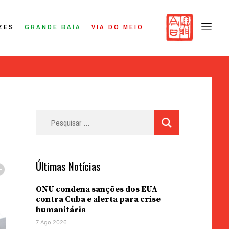
ZES
GRANDE BAÍA
VIA DO MEIO
Pesquisar
por:
Últimas Notícias
ONU condena sanções dos EUA
contra Cuba e alerta para crise
humanitária
7 Ago 2026