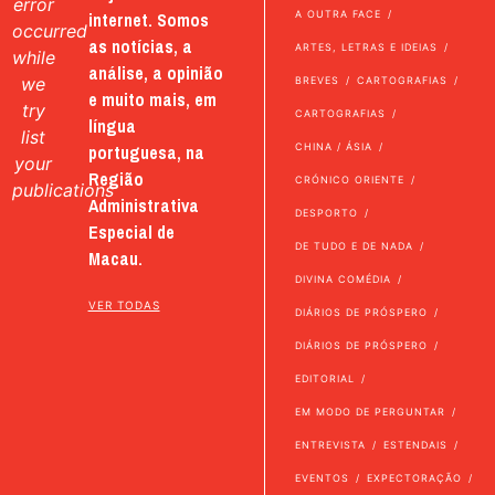
error
internet. Somos
A OUTRA FACE
occurred
as notícias, a
ARTES, LETRAS E IDEIAS
while
análise, a opinião
we
BREVES
CARTOGRAFIAS
e muito mais, em
try
CARTOGRAFIAS
língua
list
portuguesa, na
CHINA / ÁSIA
your
Região
CRÓNICO ORIENTE
publications
Administrativa
DESPORTO
Especial de
DE TUDO E DE NADA
Macau.
DIVINA COMÉDIA
VER TODAS
DIÁRIOS DE PRÓSPERO
DIÁRIOS DE PRÓSPERO
EDITORIAL
EM MODO DE PERGUNTAR
ENTREVISTA
ESTENDAIS
EVENTOS
EXPECTORAÇÃO