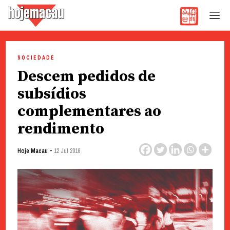
Hoje Macau
Jornal em Língua Portuguesa
Skip
to
SOCIEDADE
content
Descem pedidos de
subsídios
complementares ao
rendimento
-
Hoje Macau
12 Jul 2016