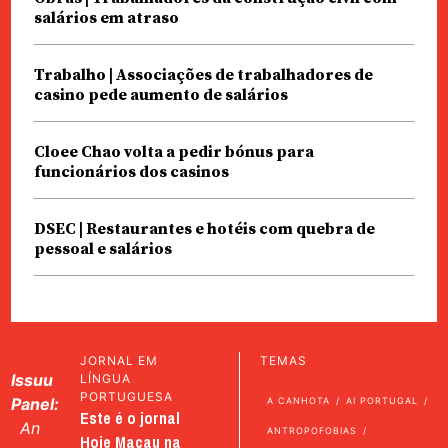
salários em atraso
Trabalho | Associações de trabalhadores de
casino pede aumento de salários
Cloee Chao volta a pedir bónus para
funcionários dos casinos
DSEC | Restaurantes e hotéis com quebra de
pessoal e salários
JORNAL EM
TEMAS
Issuu
LÍNGUA
PORTUGUESA
Panel:
A CANHOTA
AI PORTUGAL
Este é o jornal
An
ANTROPOFOBIAS
Hoje Macau na