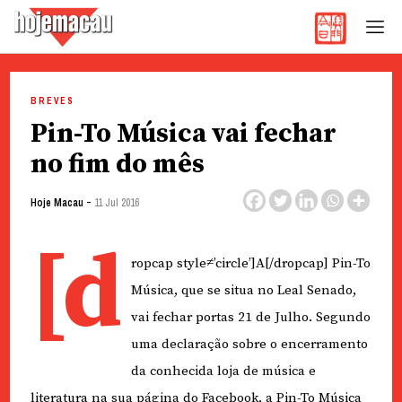
Hoje Macau
Jornal em Língua Portuguesa
Skip
to
BREVES
content
Pin-To Música vai fechar
no fim do mês
-
Hoje Macau
11 Jul 2016
[d
ropcap style≠’circle’]A[/dropcap] Pin-To
Música, que se situa no Leal Senado,
vai fechar portas 21 de Julho. Segundo
uma declaração sobre o encerramento
da conhecida loja de música e
literatura na sua página do Facebook, a Pin-To Música