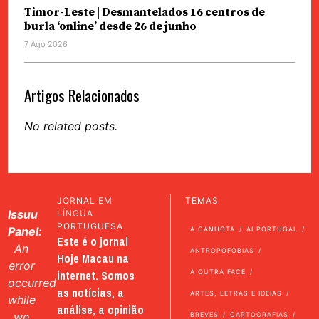
Timor-Leste | Desmantelados 16 centros de
burla ‘online’ desde 26 de junho
7 Ago 2026
Artigos Relacionados
No related posts.
JORNAL EM
TEMAS
Issuu
LÍNGUA
PORTUGUESA
Panel:
A CANHOTA
AI PORTUGAL
Este é o jornal
An
ANTROPOFOBIAS
Hoje Macau na
error
internet. Somos
A OUTRA FACE
occurred
as notícias, a
ARTES, LETRAS E IDEIAS
while
análise, a opinião
we
BREVES
CARTOGRAFIAS