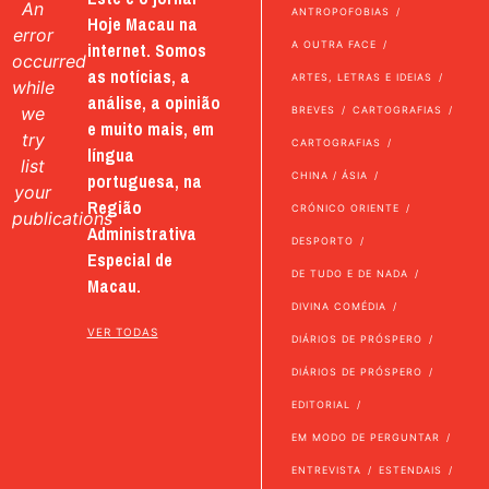
An
ANTROPOFOBIAS
Hoje Macau na
error
internet. Somos
A OUTRA FACE
occurred
as notícias, a
ARTES, LETRAS E IDEIAS
while
análise, a opinião
we
BREVES
CARTOGRAFIAS
e muito mais, em
try
CARTOGRAFIAS
língua
list
portuguesa, na
CHINA / ÁSIA
your
Região
CRÓNICO ORIENTE
publications
Administrativa
DESPORTO
Especial de
DE TUDO E DE NADA
Macau.
DIVINA COMÉDIA
VER TODAS
DIÁRIOS DE PRÓSPERO
DIÁRIOS DE PRÓSPERO
EDITORIAL
EM MODO DE PERGUNTAR
ENTREVISTA
ESTENDAIS