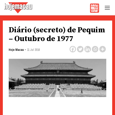
Hoje Macau
Jornal em Língua Portuguesa
Skip
Diário (secreto) de Pequim
to
content
– Outubro de 1977
-
Hoje Macau
11 Jul 2016