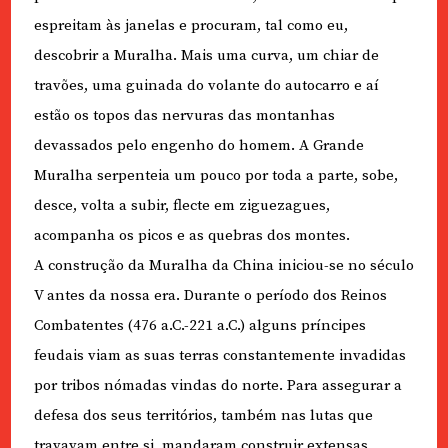
espreitam às janelas e procuram, tal como eu,
descobrir a Muralha. Mais uma curva, um chiar de
travões, uma guinada do volante do autocarro e aí
estão os topos das nervuras das montanhas
devassados pelo engenho do homem. A Grande
Muralha serpenteia um pouco por toda a parte, sobe,
desce, volta a subir, flecte em ziguezagues,
acompanha os picos e as quebras dos montes.
A construção da Muralha da China iniciou-se no século
V antes da nossa era. Durante o período dos Reinos
Combatentes (476 a.C.-221 a.C.) alguns príncipes
feudais viam as suas terras constantemente invadidas
por tribos nómadas vindas do norte. Para assegurar a
defesa dos seus territórios, também nas lutas que
travavam entre si, mandaram construir extensas