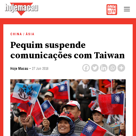
Hoje Macau
Jornal em Língua Portuguesa
Skip
to
CHINA / ÁSIA
content
Pequim suspende
comunicações com Taiwan
-
Hoje Macau
27 Jun 2016