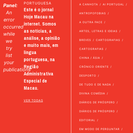
PORTUGUESA
Panel:
A CANHOTA
AI PORTUGAL
Este é o jornal
An
ANTROPOFOBIAS
Hoje Macau na
error
internet. Somos
A OUTRA FACE
occurred
as notícias, a
ARTES, LETRAS E IDEIAS
while
análise, a opinião
we
BREVES
CARTOGRAFIAS
e muito mais, em
try
CARTOGRAFIAS
língua
list
portuguesa, na
CHINA / ÁSIA
your
Região
CRÓNICO ORIENTE
publications
Administrativa
DESPORTO
Especial de
DE TUDO E DE NADA
Macau.
DIVINA COMÉDIA
VER TODAS
DIÁRIOS DE PRÓSPERO
DIÁRIOS DE PRÓSPERO
EDITORIAL
EM MODO DE PERGUNTAR