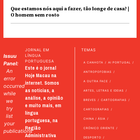
Que estamos nós aqui a fazer, tão longe de casa? |
O homem sem rosto
JORNAL EM
TEMAS
Issuu
LÍNGUA
PORTUGUESA
Panel:
A CANHOTA
AI PORTUGAL
Este é o jornal
An
ANTROPOFOBIAS
Hoje Macau na
error
internet. Somos
A OUTRA FACE
occurred
as notícias, a
ARTES, LETRAS E IDEIAS
while
análise, a opinião
we
BREVES
CARTOGRAFIAS
e muito mais, em
try
CARTOGRAFIAS
língua
list
portuguesa, na
CHINA / ÁSIA
your
Região
CRÓNICO ORIENTE
publications
Administrativa
DESPORTO