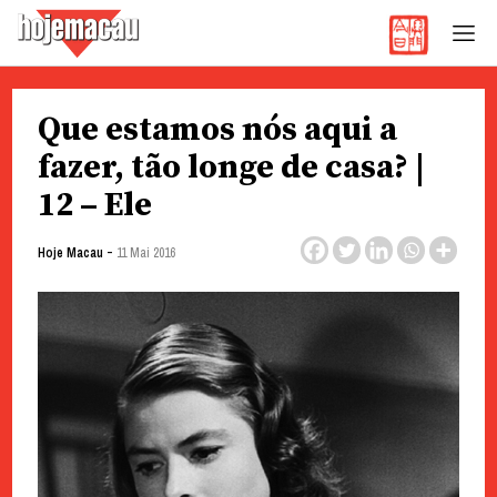
Hoje Macau
Jornal em Língua Portuguesa
Skip
Que estamos nós aqui a
to
content
fazer, tão longe de casa? |
12 – Ele
-
Hoje Macau
11 Mai 2016