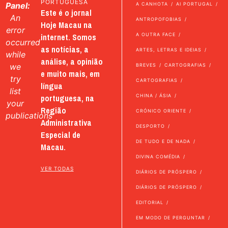
PORTUGUESA
Panel:
A CANHOTA
AI PORTUGAL
Este é o jornal
An
ANTROPOFOBIAS
Hoje Macau na
error
internet. Somos
A OUTRA FACE
occurred
as notícias, a
ARTES, LETRAS E IDEIAS
while
análise, a opinião
we
BREVES
CARTOGRAFIAS
e muito mais, em
try
CARTOGRAFIAS
língua
list
portuguesa, na
CHINA / ÁSIA
your
Região
CRÓNICO ORIENTE
publications
Administrativa
DESPORTO
Especial de
DE TUDO E DE NADA
Macau.
DIVINA COMÉDIA
VER TODAS
DIÁRIOS DE PRÓSPERO
DIÁRIOS DE PRÓSPERO
EDITORIAL
EM MODO DE PERGUNTAR