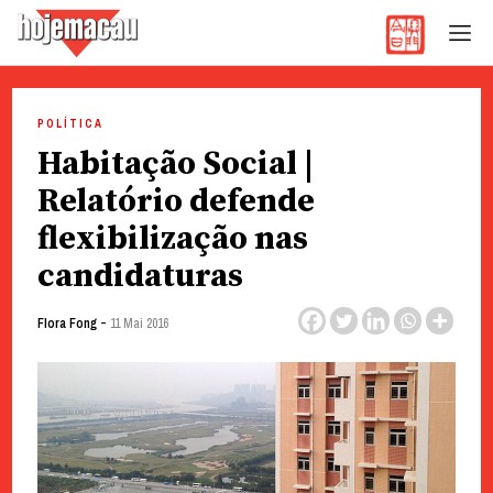
Hoje Macau
Jornal em Língua Portuguesa
Skip
to
POLÍTICA
content
Habitação Social |
Relatório defende
flexibilização nas
candidaturas
-
Flora Fong
11 Mai 2016