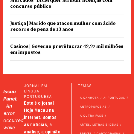
Mercados | IACM quer atribuir licenças com
concurso público
Justiça | Marido que atacou mulher com ácido
recorre de pena de 13 anos
Casinos | Governo prevê lucrar 49,97 mil milhões
em impostos
JORNAL EM
TEMAS
Issuu
LÍNGUA
PORTUGUESA
Panel:
A CANHOTA
AI PORTUGAL
Este é o jornal
An
ANTROPOFOBIAS
Hoje Macau na
error
internet. Somos
A OUTRA FACE
occurred
as notícias, a
ARTES, LETRAS E IDEIAS
while
análise, a opinião
BREVES
CARTOGRAFIAS