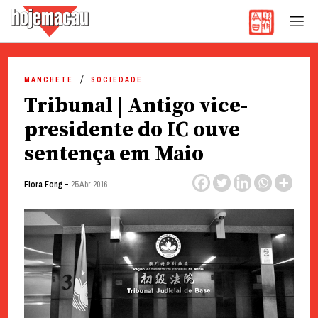
Hoje Macau
Jornal em Língua Portuguesa
Skip
to
MANCHETE
SOCIEDADE
content
Tribunal | Antigo vice-
presidente do IC ouve
sentença em Maio
-
Flora Fong
25 Abr 2016