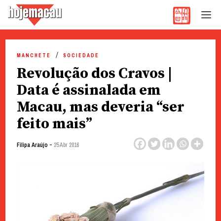
Hoje Macau
Jornal em Língua Portuguesa
Skip
to
MANCHETE
SOCIEDADE
content
Revolução dos Cravos |
Data é assinalada em
Macau, mas deveria “ser
feito mais”
-
Filipa Araújo
25 Abr 2016