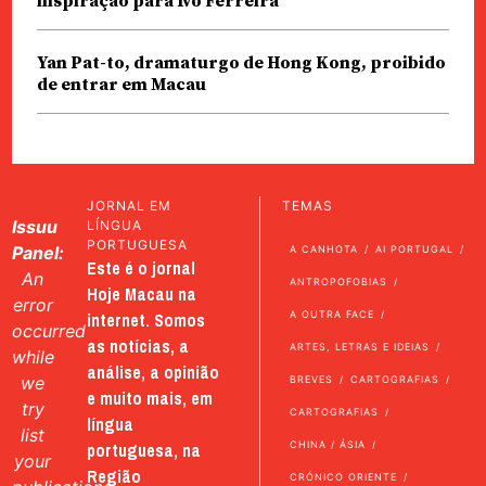
inspiração para Ivo Ferreira
Yan Pat-to, dramaturgo de Hong Kong, proibido
de entrar em Macau
JORNAL EM
TEMAS
Issuu
LÍNGUA
PORTUGUESA
Panel:
A CANHOTA
AI PORTUGAL
Este é o jornal
An
ANTROPOFOBIAS
Hoje Macau na
error
internet. Somos
A OUTRA FACE
occurred
as notícias, a
ARTES, LETRAS E IDEIAS
while
análise, a opinião
we
BREVES
CARTOGRAFIAS
e muito mais, em
try
CARTOGRAFIAS
língua
list
portuguesa, na
CHINA / ÁSIA
your
Região
CRÓNICO ORIENTE