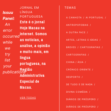
JORNAL EM
TEMAS
Issuu
LÍNGUA
PORTUGUESA
Panel:
A CANHOTA
AI PORTUGAL
Este é o jornal
An
ANTROPOFOBIAS
Hoje Macau na
error
internet. Somos
A OUTRA FACE
occurred
as notícias, a
ARTES, LETRAS E IDEIAS
while
análise, a opinião
we
BREVES
CARTOGRAFIAS
e muito mais, em
try
CARTOGRAFIAS
língua
list
portuguesa, na
CHINA / ÁSIA
your
Região
CRÓNICO ORIENTE
publications
Administrativa
DESPORTO
Especial de
DE TUDO E DE NADA
Macau.
DIVINA COMÉDIA
VER TODAS
DIÁRIOS DE PRÓSPERO
DIÁRIOS DE PRÓSPERO