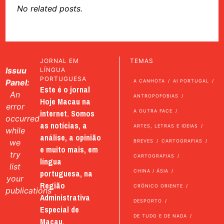
No related posts.
JORNAL EM
TEMAS
Issuu
LÍNGUA
PORTUGUESA
Panel:
A CANHOTA
AI PORTUGAL
Este é o jornal
An
ANTROPOFOBIAS
Hoje Macau na
error
internet. Somos
A OUTRA FACE
occurred
as notícias, a
ARTES, LETRAS E IDEIAS
while
análise, a opinião
we
BREVES
CARTOGRAFIAS
e muito mais, em
try
CARTOGRAFIAS
língua
list
portuguesa, na
CHINA / ÁSIA
your
Região
CRÓNICO ORIENTE
publications
Administrativa
DESPORTO
Especial de
DE TUDO E DE NADA
Macau.