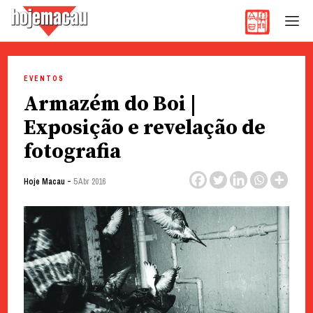
Hoje Macau
Jornal em Língua Portuguesa
Skip
to
EVENTOS
content
Armazém do Boi |
Exposição e revelação de
fotografia
-
Hoje Macau
5 Abr 2016