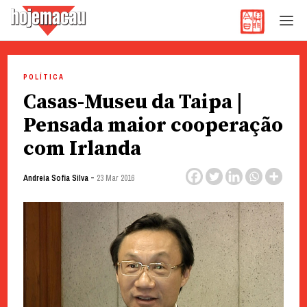
Hoje Macau
Jornal em Língua Portuguesa
Skip
to
POLÍTICA
content
Casas-Museu da Taipa |
Pensada maior cooperação
com Irlanda
-
Andreia Sofia Silva
23 Mar 2016