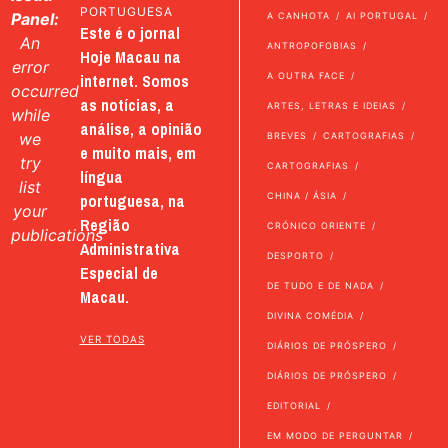
PORTUGUESA
Panel:
A CANHOTA
AI PORTUGAL
Este é o jornal
An
ANTROPOFOBIAS
Hoje Macau na
error
internet. Somos
A OUTRA FACE
occurred
as notícias, a
ARTES, LETRAS E IDEIAS
while
análise, a opinião
we
BREVES
CARTOGRAFIAS
e muito mais, em
try
CARTOGRAFIAS
língua
list
portuguesa, na
CHINA / ÁSIA
your
Região
CRÓNICO ORIENTE
publications
Administrativa
DESPORTO
Especial de
DE TUDO E DE NADA
Macau.
DIVINA COMÉDIA
VER TODAS
DIÁRIOS DE PRÓSPERO
DIÁRIOS DE PRÓSPERO
EDITORIAL
EM MODO DE PERGUNTAR