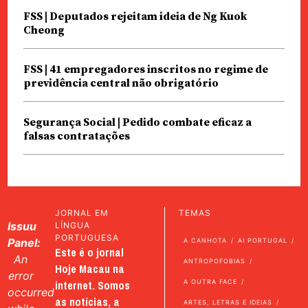
FSS | Deputados rejeitam ideia de Ng Kuok
Cheong
FSS | 41 empregadores inscritos no regime de
previdência central não obrigatório
Segurança Social | Pedido combate eficaz a
falsas contratações
JORNAL EM
TEMAS
Issuu
LÍNGUA
PORTUGUESA
Panel:
A CANHOTA
AI PORTUGAL
Este é o jornal
An
ANTROPOFOBIAS
Hoje Macau na
error
internet. Somos
A OUTRA FACE
occurred
as notícias, a
ARTES, LETRAS E IDEIAS