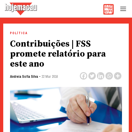
Hoje Macau
Jornal em Língua Portuguesa
Skip
to
POLÍTICA
content
Contribuições | FSS
promete relatório para
este ano
-
Andreia Sofia Silva
22 Mar 2016