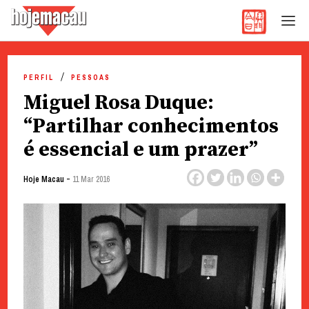
Hoje Macau
Jornal em Língua Portuguesa
Skip
to
PERFIL
PESSOAS
content
Miguel Rosa Duque:
“Partilhar conhecimentos
é essencial e um prazer”
-
Hoje Macau
11 Mar 2016