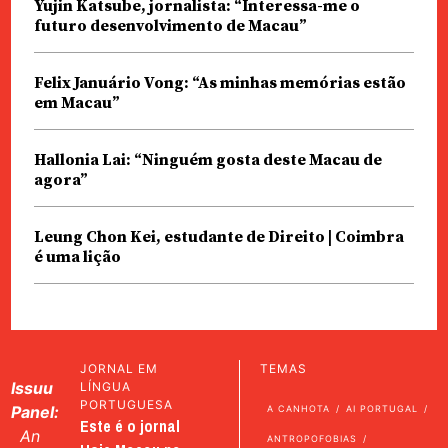
Yujin Katsube, jornalista: “Interessa-me o
futuro desenvolvimento de Macau”
Felix Januário Vong: “As minhas memórias estão
em Macau”
Hallonia Lai: “Ninguém gosta deste Macau de
agora”
Leung Chon Kei, estudante de Direito | Coimbra
é uma lição
JORNAL EM
TEMAS
Issuu
LÍNGUA
PORTUGUESA
Panel:
A CANHOTA
AI PORTUGAL
Este é o jornal
An
ANTROPOFOBIAS