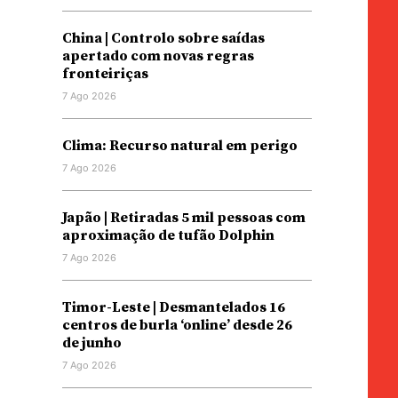
China | Controlo sobre saídas
apertado com novas regras
fronteiriças
7 Ago 2026
Clima: Recurso natural em perigo
7 Ago 2026
Japão | Retiradas 5 mil pessoas com
aproximação de tufão Dolphin
7 Ago 2026
Timor-Leste | Desmantelados 16
centros de burla ‘online’ desde 26
de junho
7 Ago 2026