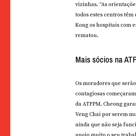
vizinhas. “As orientaçõ
todos estes centros têm
Kong os hospitais com es
rematou.
Mais sócios na A
Os moradores que serão 
contagiosas começaram 
da ATFPM. Cheong garan
Veng Chai por serem mui
ainda que não seja func
apoio muito o seu traba