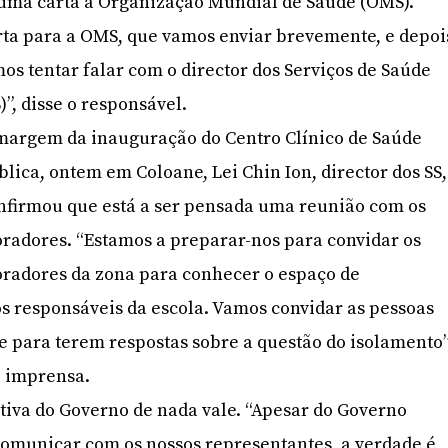
 uma carta à Organização Mundial de Saúde (OMS).
ta para a OMS, que vamos enviar brevemente, e depoi
os tentar falar com o director dos Serviços de Saúde
S)”, disse o responsável.
margem da inauguração do Centro Clínico de Saúde
blica, ontem em Coloane, Lei Chin Ion, director dos SS,
nfirmou que está a ser pensada uma reunião com os
radores. “Estamos a preparar-nos para convidar os
radores da zona para conhecer o espaço de
s responsáveis da escola. Vamos convidar as pessoas
 e para terem respostas sobre a questão do isolamento”
e imprensa.
ativa do Governo de nada vale. “Apesar do Governo
comunicar com os nossos representantes, a verdade é