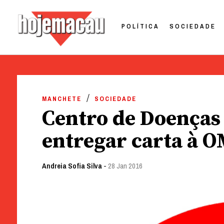
POLÍTICA
SOCIEDADE
Hoje Macau
Jornal em Língua Portuguesa
Skip
to
MANCHETE
SOCIEDADE
content
Centro de Doenças
entregar carta à 
Andreia Sofia Silva
-
28 Jan 2016