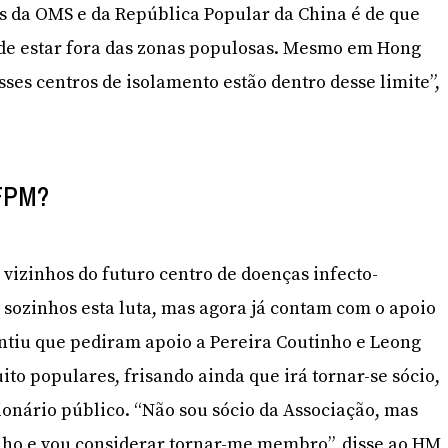
es da OMS e da República Popular da China é de que
 de estar fora das zonas populosas. Mesmo em Hong
ses centros de isolamento estão dentro desse limite”,
TFPM?
vizinhos do futuro centro de doenças infecto-
sozinhos esta luta, mas agora já contam com o apoio
tiu que pediram apoio a Pereira Coutinho e Leong
to populares, frisando ainda que irá tornar-se sócio,
ionário público. “Não sou sócio da Associação, mas
lho e vou considerar tornar-me membro”, disse ao HM,