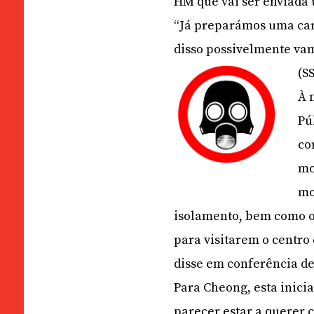
HM que vai ser enviada
“Já preparámos uma car
disso possivelmente vam
(S
À 
Pú
co
mo
mo
isolamento, bem como o
para visitarem o centro
disse em conferência d
Para Cheong, esta inici
parecer estar a querer 