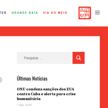
ZES
GRANDE BAÍA
VIA DO MEIO
Pesquisar
por:
Últimas Notícias
ONU condena sanções dos EUA
contra Cuba e alerta para crise
humanitária
7 Ago 2026