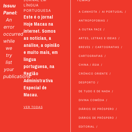
Issuu
LÍNGUA
PORTUGUESA
Panel:
A CANHOTA
AI PORTUGAL
Este é o jornal
An
ANTROPOFOBIAS
Hoje Macau na
error
internet. Somos
A OUTRA FACE
occurred
as notícias, a
ARTES, LETRAS E IDEIAS
while
análise, a opinião
we
BREVES
CARTOGRAFIAS
e muito mais, em
try
CARTOGRAFIAS
língua
list
portuguesa, na
CHINA / ÁSIA
your
Região
CRÓNICO ORIENTE
publications
Administrativa
DESPORTO
Especial de
DE TUDO E DE NADA
Macau.
DIVINA COMÉDIA
VER TODAS
DIÁRIOS DE PRÓSPERO
DIÁRIOS DE PRÓSPERO
EDITORIAL