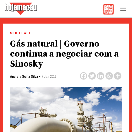
Hoje Macau
Jornal em Língua Portuguesa
Skip
to
SOCIEDADE
content
Gás natural | Governo
continua a negociar com a
Sinosky
-
Andreia Sofia Silva
7 Jan 2016