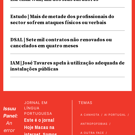
Estudo | Mais de metade dos profissionais do
sector sofrem ataques físicos ou verbais
DSAL | Sete mil contratos não renovados ou
cancelados em quatro meses
IAM | José Tavares apela à utilização adequada de
instalações públicas
JORNAL EM
TEMAS
Issuu
LÍNGUA
PORTUGUESA
Panel:
A CANHOTA
AI PORTUGAL
Este é o jornal
An
ANTROPOFOBIAS
Hoje Macau na
error
internet. Somos
A OUTRA FACE