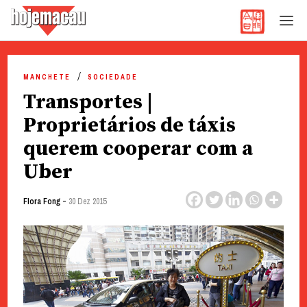
Hoje Macau
Jornal em Língua Portuguesa
Skip
to
MANCHETE
SOCIEDADE
content
Transportes |
Proprietários de táxis
querem cooperar com a
Uber
-
Flora Fong
30 Dez 2015