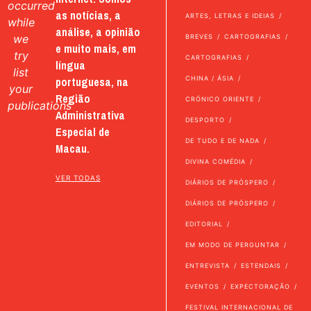
occurred
as notícias, a
ARTES, LETRAS E IDEIAS
while
análise, a opinião
we
BREVES
CARTOGRAFIAS
e muito mais, em
try
CARTOGRAFIAS
língua
list
portuguesa, na
CHINA / ÁSIA
your
Região
CRÓNICO ORIENTE
publications
Administrativa
DESPORTO
Especial de
DE TUDO E DE NADA
Macau.
DIVINA COMÉDIA
VER TODAS
DIÁRIOS DE PRÓSPERO
DIÁRIOS DE PRÓSPERO
EDITORIAL
EM MODO DE PERGUNTAR
ENTREVISTA
ESTENDAIS
EVENTOS
EXPECTORAÇÃO
FESTIVAL INTERNACIONAL DE