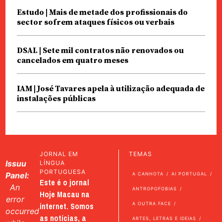
Estudo | Mais de metade dos profissionais do
sector sofrem ataques físicos ou verbais
DSAL | Sete mil contratos não renovados ou
cancelados em quatro meses
IAM | José Tavares apela à utilização adequada de
instalações públicas
JORNAL EM
TEMAS
Issuu
LÍNGUA
PORTUGUESA
Panel:
A CANHOTA
AI PORTUGAL
Este é o jornal
An
ANTROPOFOBIAS
Hoje Macau na
error
internet. Somos
A OUTRA FACE
occurred
as notícias, a
ARTES, LETRAS E IDEIAS