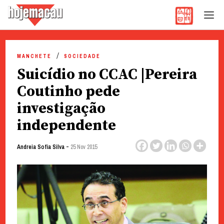
Hoje Macau
Jornal em Língua Portuguesa
Skip
to
MANCHETE
SOCIEDADE
content
Suicídio no CCAC |Pereira
Coutinho pede
investigação
independente
-
Andreia Sofia Silva
25 Nov 2015