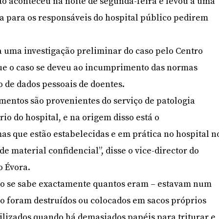
ito aconteceu na noite de segunda-feira e levou a uma
a para os responsáveis do hospital público pedirem
 uma investigação preliminar do caso pelo Centro
que o caso se deveu ao incumprimento das normas
o de dados pessoais de doentes.
mentos são provenientes do serviço de patologia
rio do hospital, e na origem disso está o
s que estão estabelecidas e em prática no hospital n
e material confidencial”, disse o vice-director do
o Évora.
o se sabe exactamente quantos eram – estavam num
ão foram destruídos ou colocados em sacos próprios
utilizados quando há demasiados papéis para triturar e