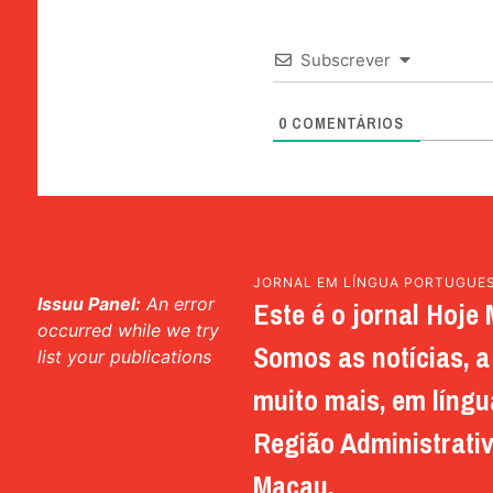
Subscrever
0
COMENTÁRIOS
JORNAL EM LÍNGUA PORTUGUE
Issuu Panel:
An error
Este é o jornal Hoje 
occurred while we try
Somos as notícias, a 
list your publications
muito mais, em língu
Região Administrativ
Macau.