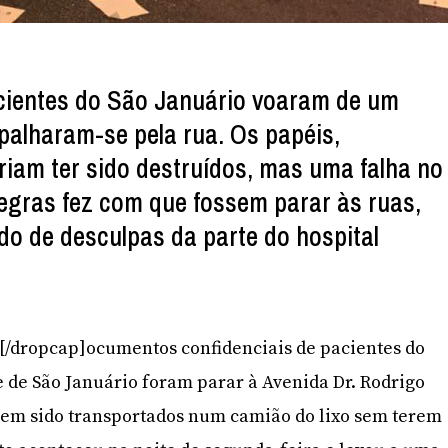
ientes do São Januário voaram de um
spalharam-se pela rua. Os papéis,
eriam ter sido destruídos, mas uma falha no
gras fez com que fossem parar às ruas,
o de desculpas da parte do hospital
]D[/dropcap]ocumentos confidenciais de pacientes do
 de São Januário foram parar à Avenida Dr. Rodrigo
rem sido transportados num camião do lixo sem terem