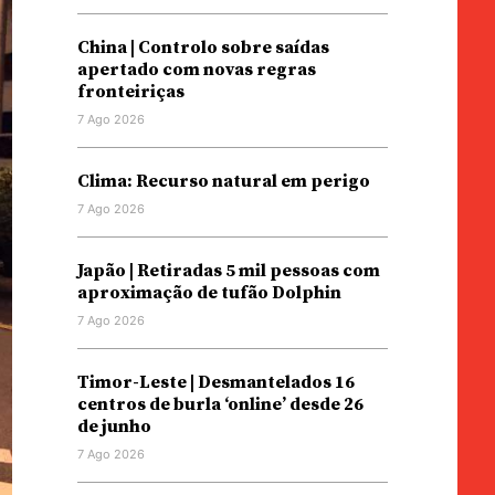
China | Controlo sobre saídas
apertado com novas regras
fronteiriças
7 Ago 2026
Clima: Recurso natural em perigo
7 Ago 2026
Japão | Retiradas 5 mil pessoas com
aproximação de tufão Dolphin
7 Ago 2026
Timor-Leste | Desmantelados 16
centros de burla ‘online’ desde 26
de junho
7 Ago 2026