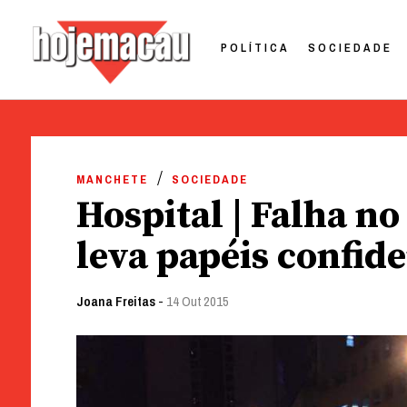
POLÍTICA
SOCIEDADE
Hoje Macau
Jornal em Língua Portuguesa
Skip
to
MANCHETE
SOCIEDADE
content
Hospital | Falha n
leva papéis confide
Joana Freitas
-
14 Out 2015