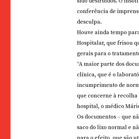
sido destruídos. O insól
conferência de imprens
desculpa.
Houve ainda tempo para
Hospitalar, que frisou 
gerais para o tratament
“A maior parte dos docu
clínica, que é o laborató
incumprimento de norma
que concerne à recolha d
hospital, o médico Mári
Os documentos – que nã
saco do lixo normal e n
para o efeito, que são 