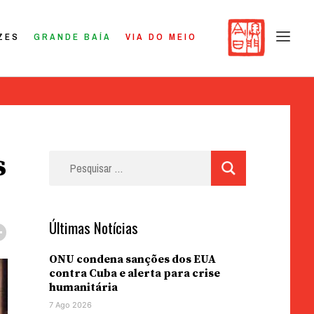
ZES
GRANDE BAÍA
VIA DO MEIO
s
Pesquisar
por:
Últimas Notícias
ONU condena sanções dos EUA
contra Cuba e alerta para crise
humanitária
7 Ago 2026