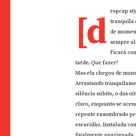
ropcap sty
[d
tranquila
de momento
sempre alg
Ficará co
tarde. Que fazer?
Mas ela chegou de mansi
Arrastando tranquilamen
silêncio súbito, o das o
claro, enquanto se acen
repente ensombrado pel
escuridão. Instalada co
finalmente apaziguada.