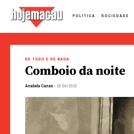
POLÍTICA
SOCIEDADE
Hoje Macau
Jornal em Língua Portuguesa
Skip
to
DE TUDO E DE NADA
content
Comboio da noite
Anabela Canas
-
18 Set 2015