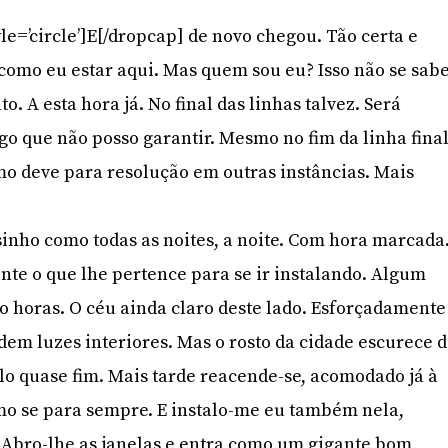
le=’circle’]E[/dropcap] de novo chegou. Tão certa e
 como eu estar aqui. Mas quem sou eu? Isso não se sab
. A esta hora já. No final das linhas talvez. Será
o que não posso garantir. Mesmo no fim da linha final
mo deve para resolução em outras instâncias. Mais
nho como todas as noites, a noite. Com hora marcada
te o que lhe pertence para se ir instalando. Algum
ito horas. O céu ainda claro deste lado. Esforçadamente
dem luzes interiores. Mas o rosto da cidade escurece 
o quase fim. Mais tarde reacende-se, acomodado já à
mo se para sempre. E instalo-me eu também nela,
 Abro-lhe as janelas e entra como um gigante bom