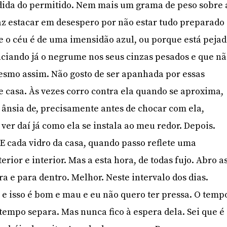
ida do permitido. Nem mais um grama de peso sobre 
faz estacar em desespero por não estar tudo preparado
e o céu é de uma imensidão azul, ou porque está peja
ciando já o negrume nos seus cinzas pesados e que n
mo assim. Não gosto de ser apanhada por essas
de casa. Às vezes corro contra ela quando se aproxima,
 ânsia de, precisamente antes de chocar com ela,
e ver daí já como ela se instala ao meu redor. Depois.
E cada vidro da casa, quando passo reflete uma
rior e interior. Mas a esta hora, de todas fujo. Abro a
ra e para dentro. Melhor. Neste intervalo dos dias.
e isso é bom e mau e eu não quero ter pressa. O temp
 tempo separa. Mas nunca fico à espera dela. Sei que é