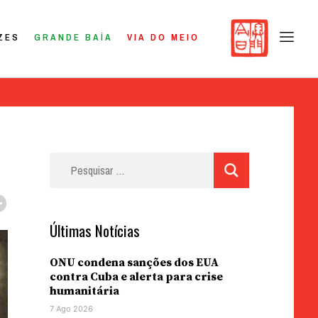
ZES
GRANDE BAÍA
VIA DO MEIO
Pesquisar
por:
Últimas Notícias
ONU condena sanções dos EUA
contra Cuba e alerta para crise
humanitária
7 Ago 2026