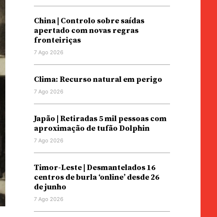
China | Controlo sobre saídas
apertado com novas regras
fronteiriças
7 Ago 2026
Clima: Recurso natural em perigo
7 Ago 2026
Japão | Retiradas 5 mil pessoas com
aproximação de tufão Dolphin
7 Ago 2026
Timor-Leste | Desmantelados 16
centros de burla ‘online’ desde 26
de junho
7 Ago 2026