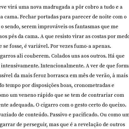
reve virá uma nova madrugada a pôr cobro a tudo e a
 a cama. Fechar portadas para parecer de noite com o
o o sendo, serem improváveis os fantasmas que me
s pés da cama. A que resisto virar as costas por med
ue se fosse, é variável. Por vezes fumo-a apenas.
garros ali couberem. Colados uns aos outros. Há que
 intensivamente. Intencionalmente. A ver de que form
ssível da mais feroz borrasca em mês de verão, à mais
do tempo por disposições boas, cronometradas e
como um veneno rápido que se tem de contrariar com
te adequada. O cigarro com o gesto certo do queixo.
vaziado de conteúdo. Passivo e pacificado. Ou como u
agarrar de perseguir, mas que é a revelação de outros