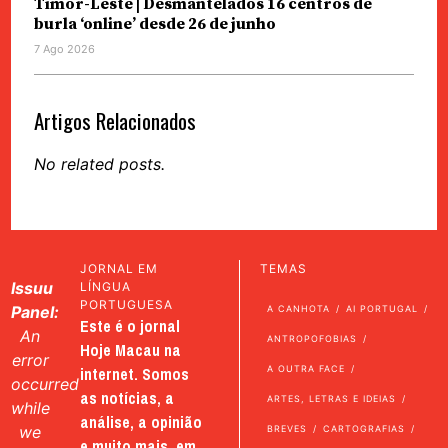
Timor-Leste | Desmantelados 16 centros de
burla ‘online’ desde 26 de junho
7 Ago 2026
Artigos Relacionados
No related posts.
JORNAL EM
TEMAS
Issuu
LÍNGUA
PORTUGUESA
Panel:
A CANHOTA
AI PORTUGAL
Este é o jornal
An
ANTROPOFOBIAS
Hoje Macau na
error
internet. Somos
A OUTRA FACE
occurred
as notícias, a
ARTES, LETRAS E IDEIAS
while
análise, a opinião
we
BREVES
CARTOGRAFIAS
e muito mais, em