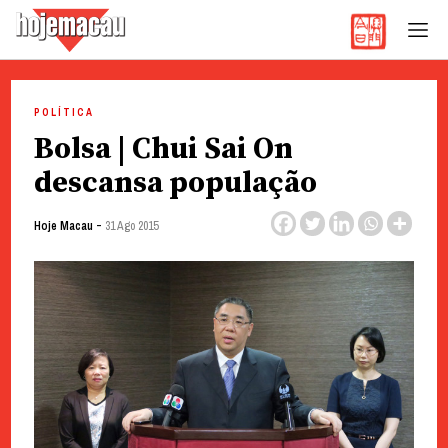
Hoje Macau
Jornal em Língua Portuguesa
Skip
to
POLÍTICA
content
Bolsa | Chui Sai On
descansa população
-
Hoje Macau
31 Ago 2015