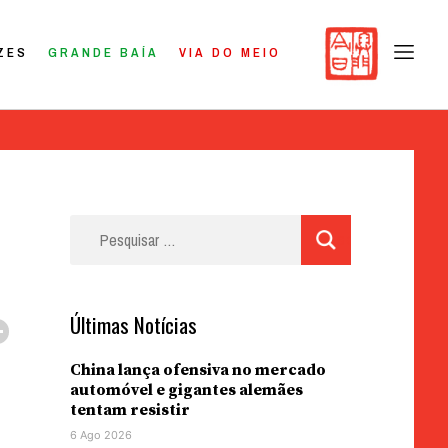
ZES
GRANDE BAÍA
VIA DO MEIO
Pesquisar
por:
Últimas Notícias
China lança ofensiva no mercado
automóvel e gigantes alemães
tentam resistir
6 Ago 2026