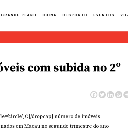
GRANDE PLANO
CHINA
DESPORTO
EVENTOS
VO
veis com subida no 2º
yle=’circle’]O[/dropcap] número de imóveis
onados em Macau no segundo trimestre do ano