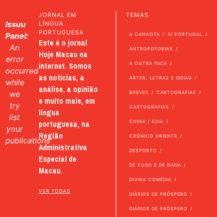
JORNAL EM
TEMAS
Issuu
LÍNGUA
PORTUGUESA
Panel:
A CANHOTA
AI PORTUGAL
Este é o jornal
An
ANTROPOFOBIAS
Hoje Macau na
error
internet. Somos
A OUTRA FACE
occurred
as notícias, a
ARTES, LETRAS E IDEIAS
while
análise, a opinião
we
BREVES
CARTOGRAFIAS
e muito mais, em
try
CARTOGRAFIAS
língua
list
portuguesa, na
CHINA / ÁSIA
your
Região
CRÓNICO ORIENTE
publications
Administrativa
DESPORTO
Especial de
DE TUDO E DE NADA
Macau.
DIVINA COMÉDIA
VER TODAS
DIÁRIOS DE PRÓSPERO
DIÁRIOS DE PRÓSPERO