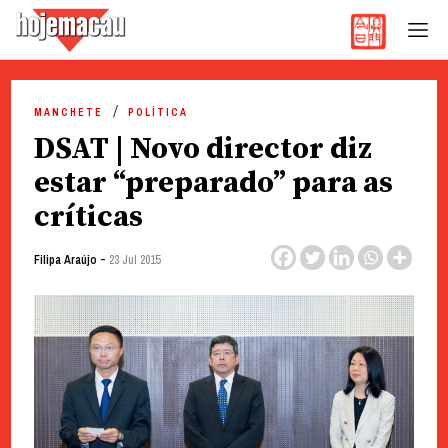
Hoje Macau
Jornal em Língua Portuguesa
Skip
to
MANCHETE
POLÍTICA
content
DSAT | Novo director diz
estar “preparado” para as
críticas
-
Filipa Araújo
23 Jul 2015