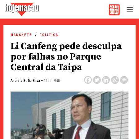
Hoje Macau
Jornal em Língua Portuguesa
Skip
to
MANCHETE
POLÍTICA
content
Li Canfeng pede desculpa
por falhas no Parque
Central da Taipa
-
Andreia Sofia Silva
14 Jul 2015