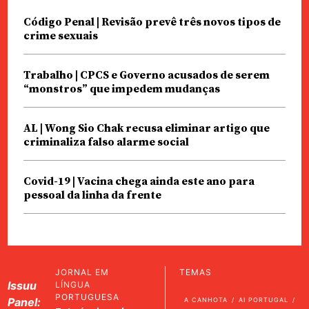
Código Penal | Revisão prevê três novos tipos de
crime sexuais
Trabalho | CPCS e Governo acusados de serem
“monstros” que impedem mudanças
AL | Wong Sio Chak recusa eliminar artigo que
criminaliza falso alarme social
Covid-19 | Vacina chega ainda este ano para
pessoal da linha da frente
JORNAL EM
TEMAS
Issuu
LÍNGUA
PORTUGUESA
Panel:
A CANHOTA
AI PORTUGAL