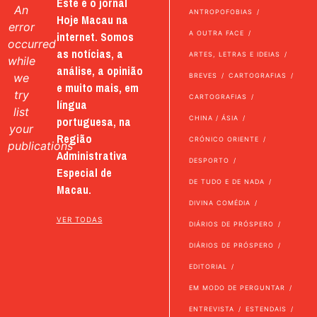
Este é o jornal
An
ANTROPOFOBIAS
Hoje Macau na
error
internet. Somos
A OUTRA FACE
occurred
as notícias, a
ARTES, LETRAS E IDEIAS
while
análise, a opinião
we
BREVES
CARTOGRAFIAS
e muito mais, em
try
CARTOGRAFIAS
língua
list
portuguesa, na
CHINA / ÁSIA
your
Região
CRÓNICO ORIENTE
publications
Administrativa
DESPORTO
Especial de
DE TUDO E DE NADA
Macau.
DIVINA COMÉDIA
VER TODAS
DIÁRIOS DE PRÓSPERO
DIÁRIOS DE PRÓSPERO
EDITORIAL
EM MODO DE PERGUNTAR
ENTREVISTA
ESTENDAIS