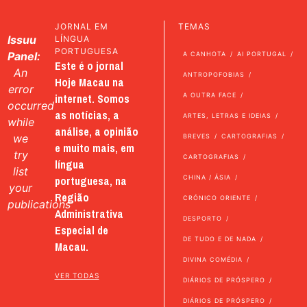
JORNAL EM
TEMAS
Issuu
LÍNGUA
PORTUGUESA
Panel:
A CANHOTA
AI PORTUGAL
Este é o jornal
An
ANTROPOFOBIAS
Hoje Macau na
error
internet. Somos
A OUTRA FACE
occurred
as notícias, a
ARTES, LETRAS E IDEIAS
while
análise, a opinião
we
BREVES
CARTOGRAFIAS
e muito mais, em
try
CARTOGRAFIAS
língua
list
portuguesa, na
CHINA / ÁSIA
your
Região
CRÓNICO ORIENTE
publications
Administrativa
DESPORTO
Especial de
DE TUDO E DE NADA
Macau.
DIVINA COMÉDIA
VER TODAS
DIÁRIOS DE PRÓSPERO
DIÁRIOS DE PRÓSPERO