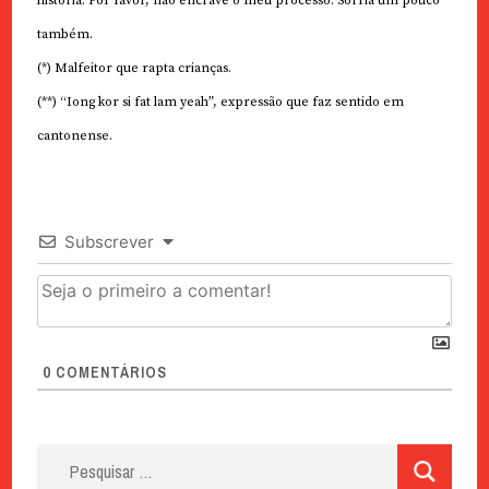
história. Por favor, não encrave o meu processo. Sorria um pouco
também.
(*) Malfeitor que rapta crianças.
(**) “Iong kor si fat lam yeah”, expressão que faz sentido em
cantonense.
Subscrever
0
COMENTÁRIOS
Pesquisar
por: