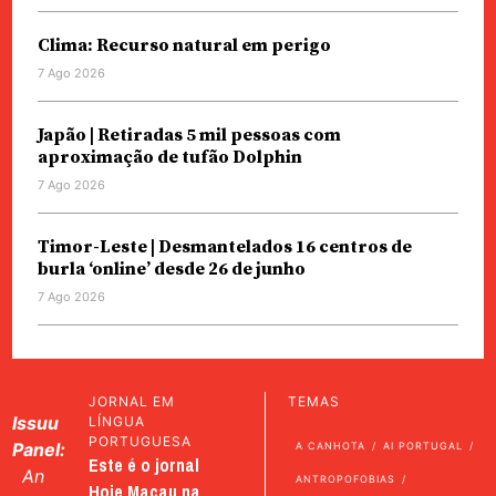
Clima: Recurso natural em perigo
7 Ago 2026
Japão | Retiradas 5 mil pessoas com
aproximação de tufão Dolphin
7 Ago 2026
Timor-Leste | Desmantelados 16 centros de
burla ‘online’ desde 26 de junho
7 Ago 2026
JORNAL EM
TEMAS
Issuu
LÍNGUA
PORTUGUESA
Panel:
A CANHOTA
AI PORTUGAL
Este é o jornal
An
ANTROPOFOBIAS
Hoje Macau na