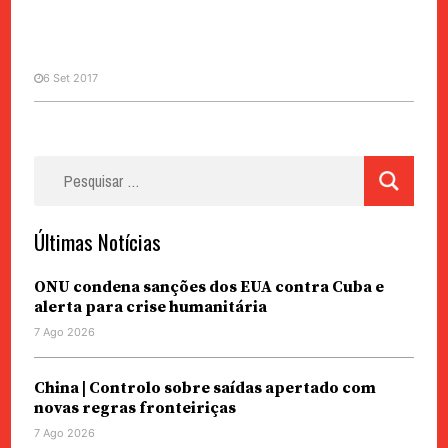
6 Set 2017
ÓCIOS & NEGÓCIOS
Pesquisar
Zen by Maquette | Meggie
por:
Chiang, proprietária
Últimas Notícias
ONU condena sanções dos EUA contra Cuba e
alerta para crise humanitária
7 Ago 2026
China | Controlo sobre saídas apertado com
novas regras fronteiriças
7 Ago 2026