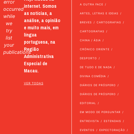
error
internet. Somos
A OUTRA FACE
occurred
as notícias, a
ARTES, LETRAS E IDEIAS
while
análise, a opinião
we
BREVES
CARTOGRAFIAS
e muito mais, em
try
CARTOGRAFIAS
língua
list
portuguesa, na
CHINA / ÁSIA
your
Região
CRÓNICO ORIENTE
publications
Administrativa
DESPORTO
Especial de
DE TUDO E DE NADA
Macau.
DIVINA COMÉDIA
VER TODAS
DIÁRIOS DE PRÓSPERO
DIÁRIOS DE PRÓSPERO
EDITORIAL
EM MODO DE PERGUNTAR
ENTREVISTA
ESTENDAIS
EVENTOS
EXPECTORAÇÃO