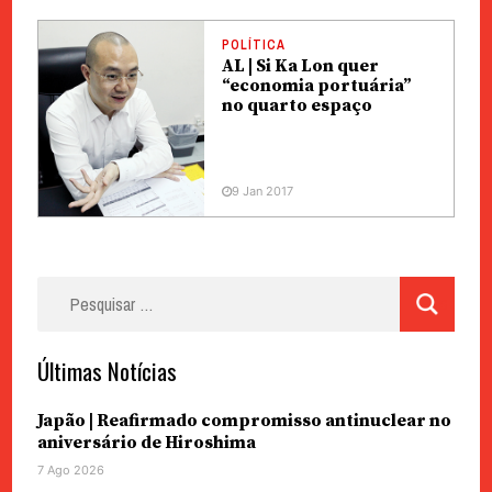
POLÍTICA
AL | Si Ka Lon quer
“economia portuária”
no quarto espaço
9 Jan 2017
Pesquisar
por:
Últimas Notícias
Japão | Reafirmado compromisso antinuclear no
aniversário de Hiroshima
7 Ago 2026