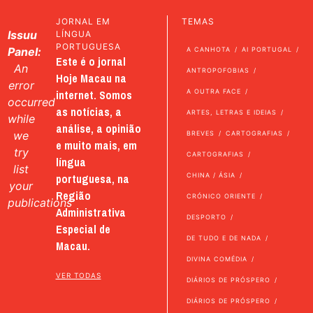
JORNAL EM
TEMAS
Issuu
LÍNGUA
PORTUGUESA
Panel:
A CANHOTA
AI PORTUGAL
Este é o jornal
An
ANTROPOFOBIAS
Hoje Macau na
error
internet. Somos
A OUTRA FACE
occurred
as notícias, a
ARTES, LETRAS E IDEIAS
while
análise, a opinião
we
BREVES
CARTOGRAFIAS
e muito mais, em
try
CARTOGRAFIAS
língua
list
portuguesa, na
CHINA / ÁSIA
your
Região
CRÓNICO ORIENTE
publications
Administrativa
DESPORTO
Especial de
DE TUDO E DE NADA
Macau.
DIVINA COMÉDIA
VER TODAS
DIÁRIOS DE PRÓSPERO
DIÁRIOS DE PRÓSPERO