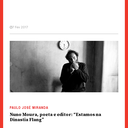
7 Fev 2017
PAULO JOSÉ MIRANDA
Ler mal poesia é como expulsar
um homem da vida
PAULO JOSÉ MIRANDA
Nuno Moura, poeta e editor: “Estamos na
Dinastia Flang”