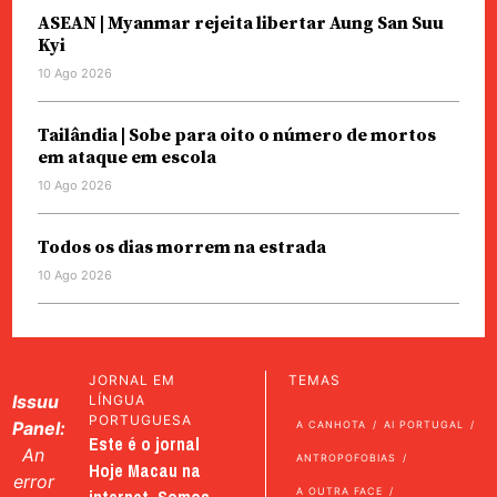
ASEAN | Myanmar rejeita libertar Aung San Suu
Kyi
10 Ago 2026
Tailândia | Sobe para oito o número de mortos
em ataque em escola
10 Ago 2026
Todos os dias morrem na estrada
10 Ago 2026
JORNAL EM
TEMAS
Issuu
LÍNGUA
PORTUGUESA
Panel:
A CANHOTA
AI PORTUGAL
Este é o jornal
An
ANTROPOFOBIAS
Hoje Macau na
error
A OUTRA FACE