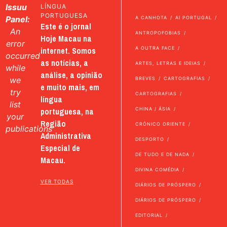
Issuu
LÍNGUA
PORTUGUESA
Panel:
A CANHOTA
AI PORTUGAL
Este é o jornal
An
ANTROPOFOBIAS
Hoje Macau na
error
internet. Somos
A OUTRA FACE
occurred
as notícias, a
ARTES, LETRAS E IDEIAS
while
análise, a opinião
we
BREVES
CARTOGRAFIAS
e muito mais, em
try
CARTOGRAFIAS
língua
list
portuguesa, na
CHINA / ÁSIA
your
Região
CRÓNICO ORIENTE
publications
Administrativa
DESPORTO
Especial de
DE TUDO E DE NADA
Macau.
DIVINA COMÉDIA
VER TODAS
DIÁRIOS DE PRÓSPERO
DIÁRIOS DE PRÓSPERO
EDITORIAL