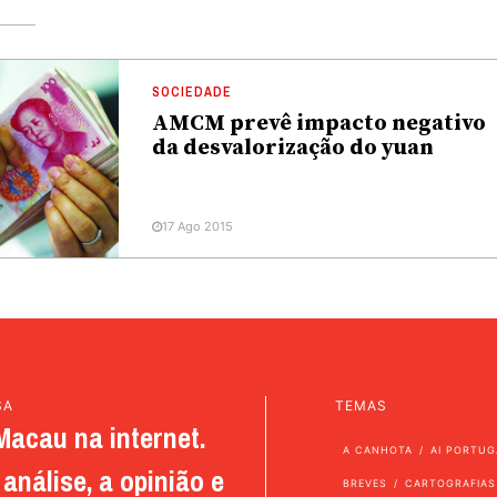
SOCIEDADE
AMCM prevê impacto negativo
da desvalorização do yuan
17 Ago 2015
SA
TEMAS
Macau na internet.
A CANHOTA
AI PORTUG
análise, a opinião e
BREVES
CARTOGRAFIAS