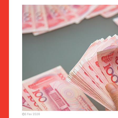
CHINA / ÁSIA
Moeda | Xi Jinping quer r
de reserva mundial
3 Fev 2026