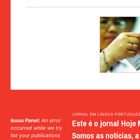
JORNAL EM LÍNGUA PORTUGUE
Issuu Panel:
An error
Este é o jornal Hoje 
occurred while we try
Somos as notícias, a 
list your publications