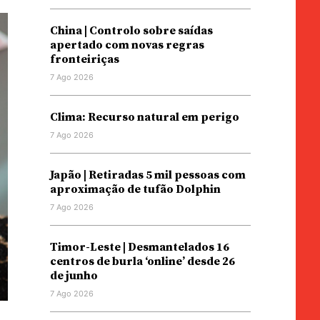
China | Controlo sobre saídas
apertado com novas regras
fronteiriças
7 Ago 2026
Clima: Recurso natural em perigo
7 Ago 2026
Japão | Retiradas 5 mil pessoas com
aproximação de tufão Dolphin
7 Ago 2026
Timor-Leste | Desmantelados 16
centros de burla ‘online’ desde 26
de junho
7 Ago 2026