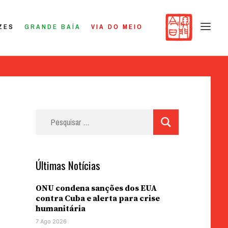
ZES
GRANDE BAÍA
VIA DO MEIO
Pesquisar
por:
Últimas Notícias
ONU condena sanções dos EUA
contra Cuba e alerta para crise
humanitária
7 Ago 2026